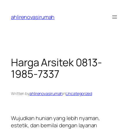
Skip
to
ahlirenovasirumah
content
Harga Arsitek 0813-
1985-7337
Written by
ahlirenovasirumah
in
Uncategorized
Wujudkan hunian yang lebih nyaman,
estetik, dan bernilai dengan layanan