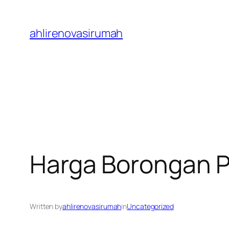
Skip
to
ahlirenovasirumah
content
Harga Borongan P
Written by
ahlirenovasirumah
in
Uncategorized