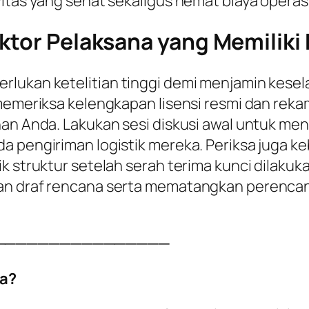
itas yang sehat sekaligus hemat biaya operasio
ktor Pelaksana yang Memiliki K
rlukan ketelitian tinggi demi menjamin kesel
 memeriksa kelengkapan lisensi resmi dan reka
han Anda. Lakukan sesi diskusi awal untuk me
a pengiriman logistik mereka. Periksa juga k
k struktur setelah serah terima kunci dilakuka
kan draf rencana serta mematangkan perenca
────────────────
a?