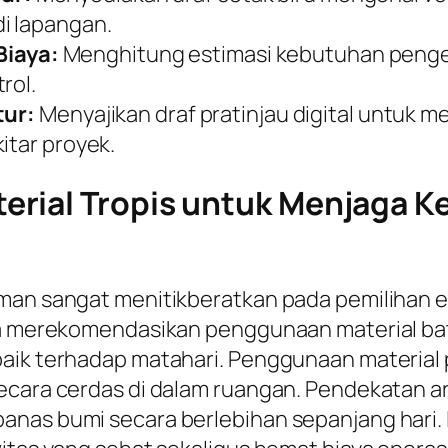
i lapangan.
iaya:
Menghitung estimasi kebutuhan pengel
rol.
tur:
Menyajikan draf pratinjau digital untuk 
itar proyek.
rial Tropis untuk Menjaga K
aman sangat menitikberatkan pada pemilihan 
nya merekomendasikan penggunaan material ba
aik terhadap matahari. Penggunaan material p
cara cerdas di dalam ruangan. Pendekatan arsi
anas bumi secara berlebihan sepanjang hari. 