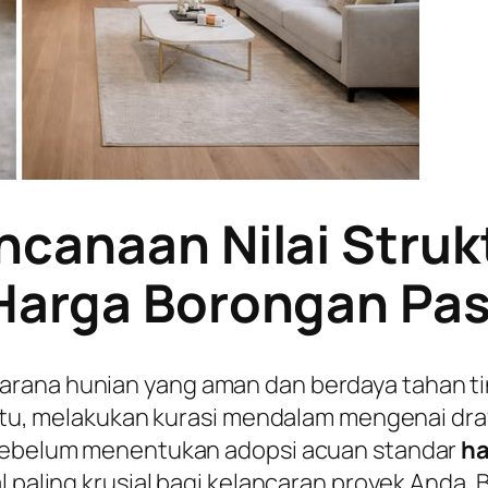
ncanaan Nilai Struk
Harga Borongan Pas
arana hunian yang aman dan berdaya tahan 
a itu, melakukan kurasi mendalam mengenai dr
a sebelum menentukan adopsi acuan standar
ha
 paling krusial bagi kelancaran proyek Anda. B