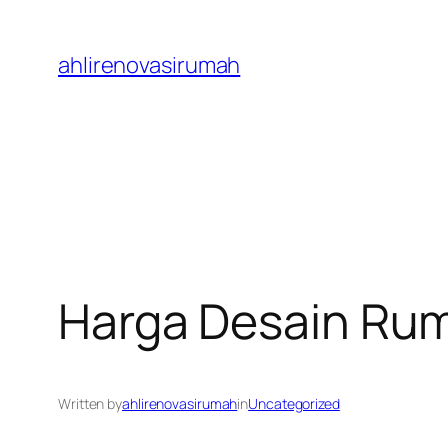
Skip
to
ahlirenovasirumah
content
Harga Desain Ru
Written by
ahlirenovasirumah
in
Uncategorized