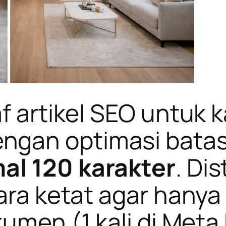
af artikel SEO untuk 
ngan optimasi bata
al 120 karakter
. Di
cara ketat agar hany
men (1 kali di Meta D