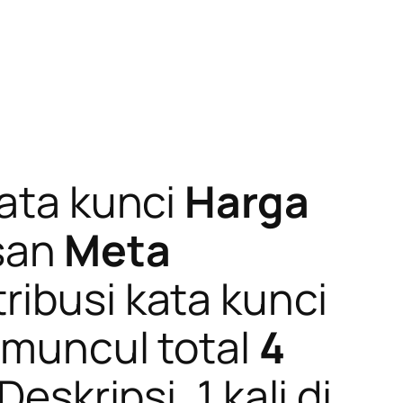
kata kunci
Harga
san
Meta
stribusi kata kunci
a muncul total
4
eskripsi, 1 kali di