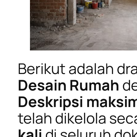
Berikut adalah dr
Desain Rumah
de
Deskripsi maksim
telah dikelola se
kali
di seluruh doku