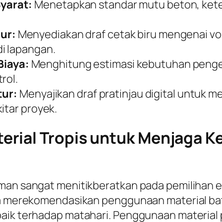
yarat:
Menetapkan standar mutu beton, keteb
ur:
Menyediakan draf cetak biru mengenai v
i lapangan.
iaya:
Menghitung estimasi kebutuhan pengel
rol.
tur:
Menyajikan draf pratinjau digital untuk 
itar proyek.
rial Tropis untuk Menjaga K
aman sangat menitikberatkan pada pemilihan 
nya merekomendasikan penggunaan material ba
aik terhadap matahari. Penggunaan material p