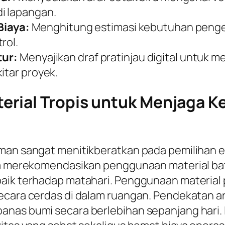
i lapangan.
iaya:
Menghitung estimasi kebutuhan pengel
rol.
tur:
Menyajikan draf pratinjau digital untuk 
itar proyek.
rial Tropis untuk Menjaga K
aman sangat menitikberatkan pada pemilihan 
nya merekomendasikan penggunaan material ba
aik terhadap matahari. Penggunaan material p
cara cerdas di dalam ruangan. Pendekatan arsi
anas bumi secara berlebihan sepanjang hari. 