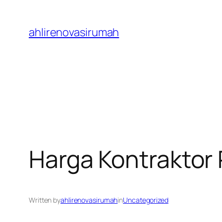
Skip
to
ahlirenovasirumah
content
Harga Kontraktor
Written by
ahlirenovasirumah
in
Uncategorized