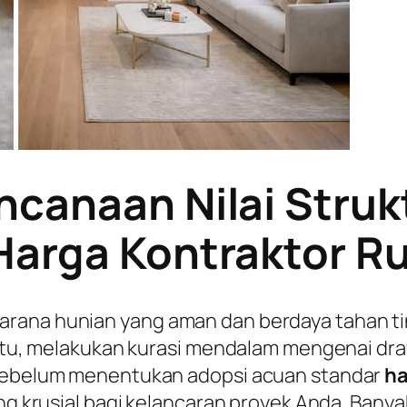
ncanaan Nilai Struk
Harga Kontraktor 
arana hunian yang aman dan berdaya tahan 
a itu, melakukan kurasi mendalam mengenai dr
a sebelum menentukan adopsi acuan standar
ha
ing krusial bagi kelancaran proyek Anda. Banya