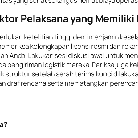
itas yang sehat sekaligus hemat biaya operasio
ktor Pelaksana yang Memiliki K
rlukan ketelitian tinggi demi menjamin kesel
 memeriksa kelengkapan lisensi resmi dan reka
han Anda. Lakukan sesi diskusi awal untuk me
a pengiriman logistik mereka. Periksa juga k
k struktur setelah serah terima kunci dilakuka
kan draf rencana serta mematangkan perenca
────────────────
a?