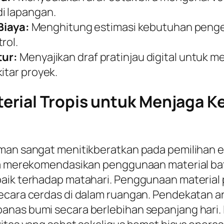
i lapangan.
iaya:
Menghitung estimasi kebutuhan pengel
rol.
tur:
Menyajikan draf pratinjau digital untuk 
itar proyek.
rial Tropis untuk Menjaga K
aman sangat menitikberatkan pada pemilihan 
nya merekomendasikan penggunaan material ba
aik terhadap matahari. Penggunaan material p
cara cerdas di dalam ruangan. Pendekatan arsi
anas bumi secara berlebihan sepanjang hari. 