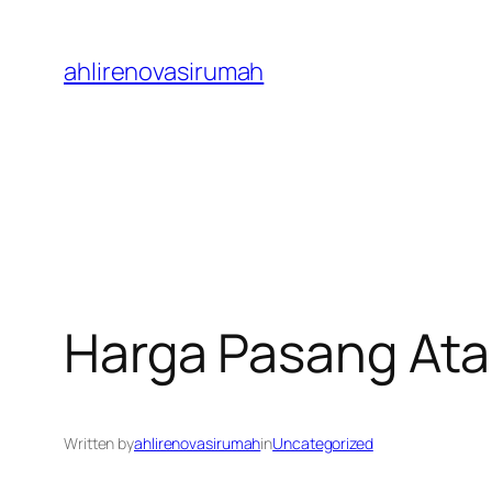
Skip
to
ahlirenovasirumah
content
Harga Pasang Ata
Written by
ahlirenovasirumah
in
Uncategorized