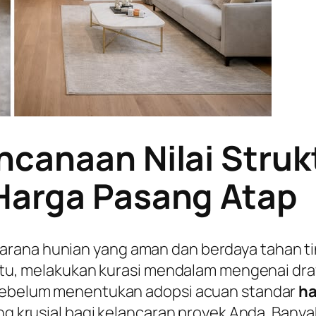
ncanaan Nilai Struk
Harga Pasang Atap
arana hunian yang aman dan berdaya tahan 
a itu, melakukan kurasi mendalam mengenai dr
a sebelum menentukan adopsi acuan standar
ha
ing krusial bagi kelancaran proyek Anda. Banya