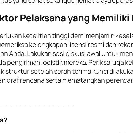
itas yang sehat sekaligus hemat biaya operasio
ktor Pelaksana yang Memiliki K
rlukan ketelitian tinggi demi menjamin kesel
 memeriksa kelengkapan lisensi resmi dan reka
han Anda. Lakukan sesi diskusi awal untuk me
a pengiriman logistik mereka. Periksa juga k
k struktur setelah serah terima kunci dilakuka
kan draf rencana serta mematangkan perenca
────────────────
a?