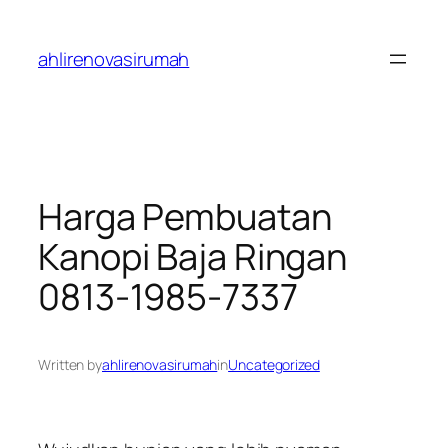
Skip
to
ahlirenovasirumah
content
Harga Pembuatan
Kanopi Baja Ringan
0813-1985-7337
Written by
ahlirenovasirumah
in
Uncategorized