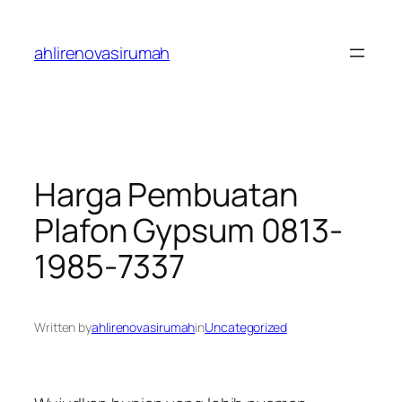
Skip
to
ahlirenovasirumah
content
Harga Pembuatan
Plafon Gypsum 0813-
1985-7337
Written by
ahlirenovasirumah
in
Uncategorized