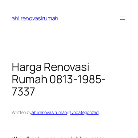
Skip
to
ahlirenovasirumah
content
Harga Renovasi
Rumah 0813-1985-
7337
Written by
ahlirenovasirumah
in
Uncategorized