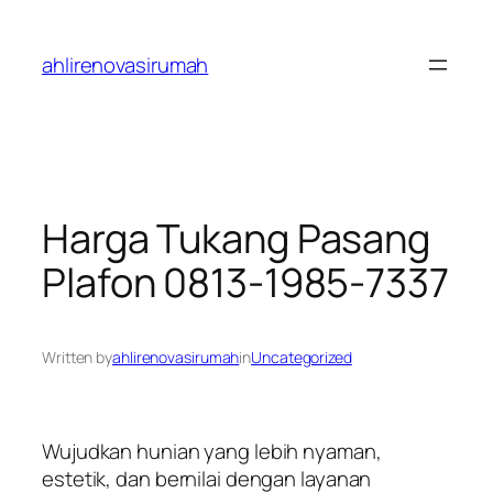
Skip
to
ahlirenovasirumah
content
Harga Tukang Pasang
Plafon 0813-1985-7337
Written by
ahlirenovasirumah
in
Uncategorized
Wujudkan hunian yang lebih nyaman,
estetik, dan bernilai dengan layanan