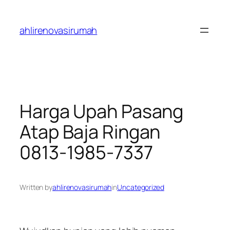
Skip
to
ahlirenovasirumah
content
Harga Upah Pasang
Atap Baja Ringan
0813-1985-7337
Written by
ahlirenovasirumah
in
Uncategorized