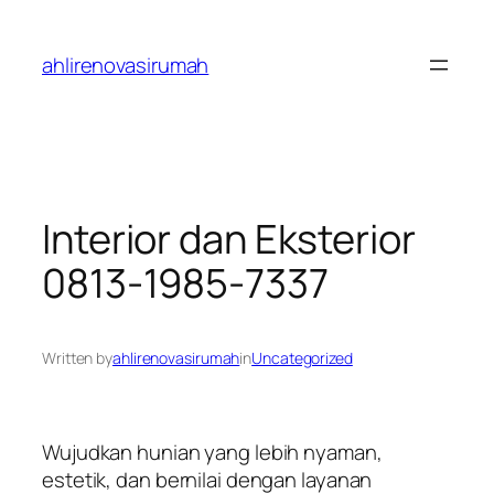
Skip
to
ahlirenovasirumah
content
Interior dan Eksterior
0813-1985-7337
Written by
ahlirenovasirumah
in
Uncategorized
Wujudkan hunian yang lebih nyaman,
estetik, dan bernilai dengan layanan