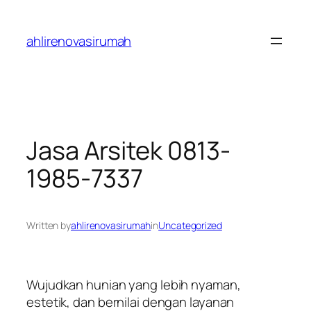
Skip
to
ahlirenovasirumah
content
Jasa Arsitek 0813-
1985-7337
Written by
ahlirenovasirumah
in
Uncategorized
Wujudkan hunian yang lebih nyaman,
estetik, dan bernilai dengan layanan