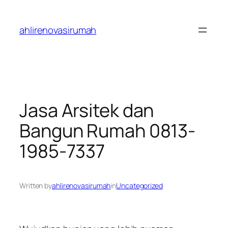
Skip
to
ahlirenovasirumah
content
Jasa Arsitek dan
Bangun Rumah 0813-
1985-7337
Written by
ahlirenovasirumah
in
Uncategorized