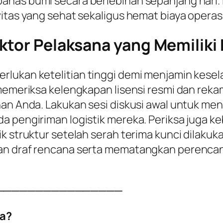
anas bumi secara berlebihan sepanjang hari. 
itas yang sehat sekaligus hemat biaya operasio
ktor Pelaksana yang Memiliki K
rlukan ketelitian tinggi demi menjamin kesel
 memeriksa kelengkapan lisensi resmi dan reka
han Anda. Lakukan sesi diskusi awal untuk me
a pengiriman logistik mereka. Periksa juga k
k struktur setelah serah terima kunci dilakuka
kan draf rencana serta mematangkan perenca
────────────────
a?