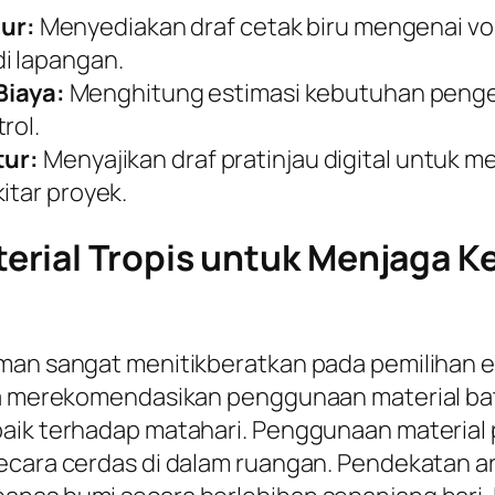
ur:
Menyediakan draf cetak biru mengenai v
i lapangan.
iaya:
Menghitung estimasi kebutuhan pengel
rol.
tur:
Menyajikan draf pratinjau digital untuk 
itar proyek.
rial Tropis untuk Menjaga K
aman sangat menitikberatkan pada pemilihan 
nya merekomendasikan penggunaan material ba
aik terhadap matahari. Penggunaan material p
cara cerdas di dalam ruangan. Pendekatan arsi