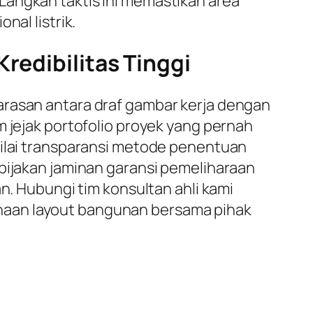
Langkah taktis ini memastikan area
nal listrik.
redibilitas Tinggi
arasan antara draf gambar kerja dengan
m jejak portofolio proyek yang pernah
nilai transparansi metode penentuan
ebijakan jaminan garansi pemeliharaan
n. Hubungi tim konsultan ahli kami
naan layout bangunan bersama pihak