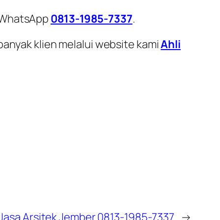
i WhatsApp
0813-1985-7337
.
banyak klien melalui website kami
Ahli
Jasa Arsitek Jember 0813-1985-7337
→