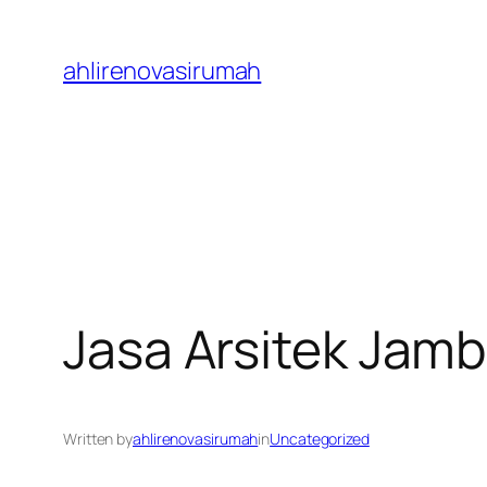
Skip
to
ahlirenovasirumah
content
Jasa Arsitek Jam
Written by
ahlirenovasirumah
in
Uncategorized