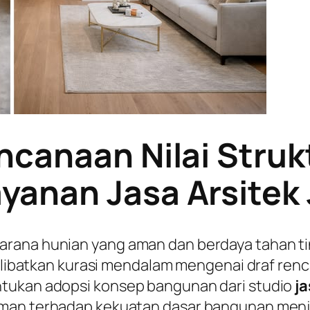
ncanaan Nilai Struk
anan Jasa Arsitek
arana hunian yang aman dan berdaya tahan 
 melibatkan kurasi mendalam mengenai draf ren
ntukan adopsi konsep bangunan dari studio
ja
man terhadap kekuatan dasar bangunan menjadi