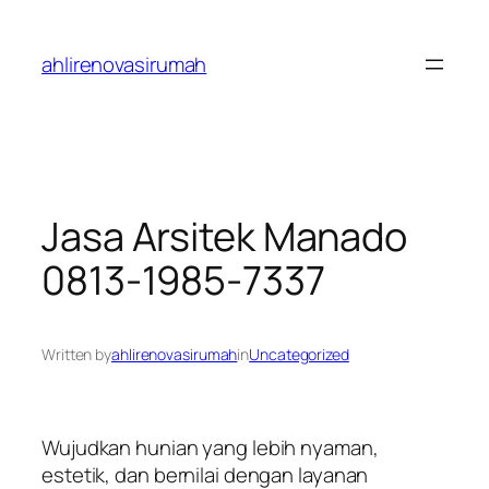
Skip
to
ahlirenovasirumah
content
Jasa Arsitek Manado
0813-1985-7337
Written by
ahlirenovasirumah
in
Uncategorized
Wujudkan hunian yang lebih nyaman,
estetik, dan bernilai dengan layanan