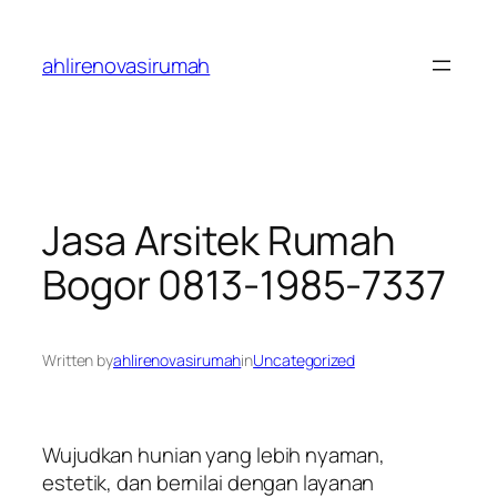
Skip
to
ahlirenovasirumah
content
Jasa Arsitek Rumah
Bogor 0813-1985-7337
Written by
ahlirenovasirumah
in
Uncategorized
Wujudkan hunian yang lebih nyaman,
estetik, dan bernilai dengan layanan