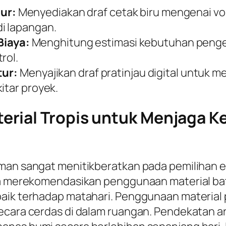
ur:
Menyediakan draf cetak biru mengenai v
i lapangan.
iaya:
Menghitung estimasi kebutuhan pengel
rol.
tur:
Menyajikan draf pratinjau digital untuk 
itar proyek.
rial Tropis untuk Menjaga K
aman sangat menitikberatkan pada pemilihan 
nya merekomendasikan penggunaan material ba
aik terhadap matahari. Penggunaan material p
cara cerdas di dalam ruangan. Pendekatan arsi