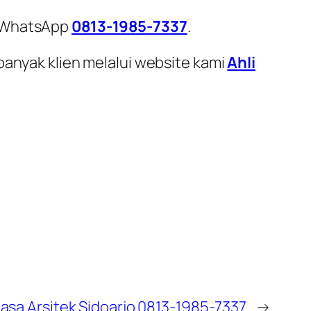
i WhatsApp
0813-1985-7337
.
banyak klien melalui website kami
Ahli
Jasa Arsitek Sidoarjo 0813-1985-7337
→