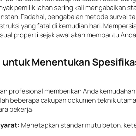
anyak pemilik lahan sering kali mengabaikan 
 instan. Padahal, pengabaian metode survei t
nstruksi yang fatal di kemudian hari. Mempers
isual properti sejak awal akan membantu And
untuk Menentukan Spesifikas
gan profesional memberikan Anda kemudahan
adalah beberapa cakupan dokumen teknik utama 
ara pekerja:
yarat:
Menetapkan standar mutu beton, keteb