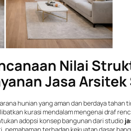
ncanaan Nilai Struk
yanan Jasa Arsitek
arana hunian yang aman dan berdaya tahan 
 melibatkan kurasi mendalam mengenai draf ren
ntukan adopsi konsep bangunan dari studio
j
ti, pemahaman terhadap kekuatan dasar bangu