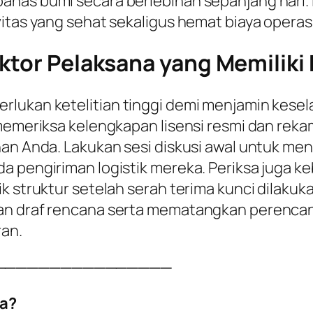
anas bumi secara berlebihan sepanjang hari. 
itas yang sehat sekaligus hemat biaya operasio
ktor Pelaksana yang Memiliki K
rlukan ketelitian tinggi demi menjamin kesel
 memeriksa kelengkapan lisensi resmi dan reka
han Anda. Lakukan sesi diskusi awal untuk me
a pengiriman logistik mereka. Periksa juga k
k struktur setelah serah terima kunci dilakuka
kan draf rencana serta mematangkan perenca
ran.
────────────────
a?