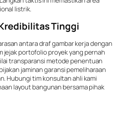
Langkah taktis ini memastikan area
nal listrik.
redibilitas Tinggi
arasan antara draf gambar kerja dengan
m jejak portofolio proyek yang pernah
nilai transparansi metode penentuan
ebijakan jaminan garansi pemeliharaan
n. Hubungi tim konsultan ahli kami
naan layout bangunan bersama pihak