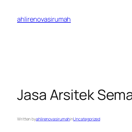
Skip
to
ahlirenovasirumah
content
Jasa Arsitek Sem
Written by
ahlirenovasirumah
in
Uncategorized