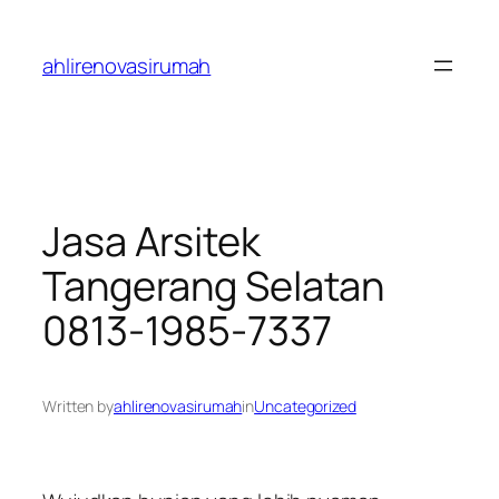
Skip
to
ahlirenovasirumah
content
Jasa Arsitek
Tangerang Selatan
0813-1985-7337
Written by
ahlirenovasirumah
in
Uncategorized