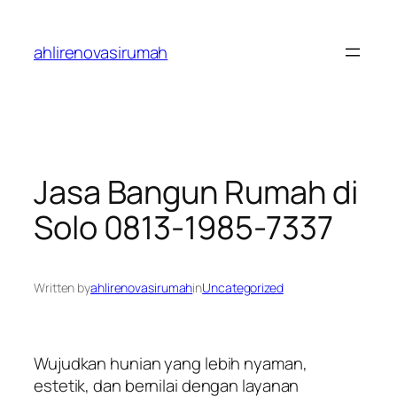
Skip
to
ahlirenovasirumah
content
Jasa Bangun Rumah di
Solo 0813-1985-7337
Written by
ahlirenovasirumah
in
Uncategorized
Wujudkan hunian yang lebih nyaman,
estetik, dan bernilai dengan layanan