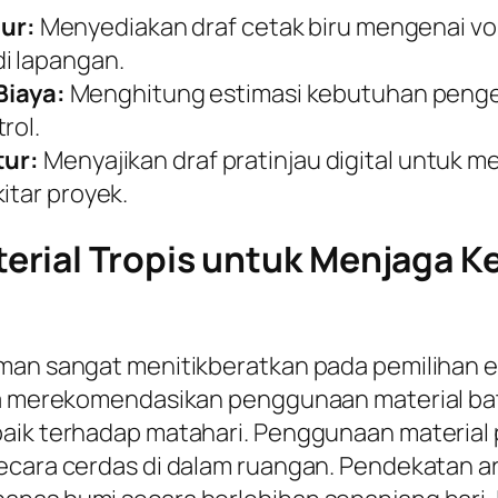
ur:
Menyediakan draf cetak biru mengenai v
i lapangan.
iaya:
Menghitung estimasi kebutuhan pengel
rol.
tur:
Menyajikan draf pratinjau digital untuk 
itar proyek.
rial Tropis untuk Menjaga K
aman sangat menitikberatkan pada pemilihan 
nya merekomendasikan penggunaan material ba
aik terhadap matahari. Penggunaan material p
cara cerdas di dalam ruangan. Pendekatan arsi