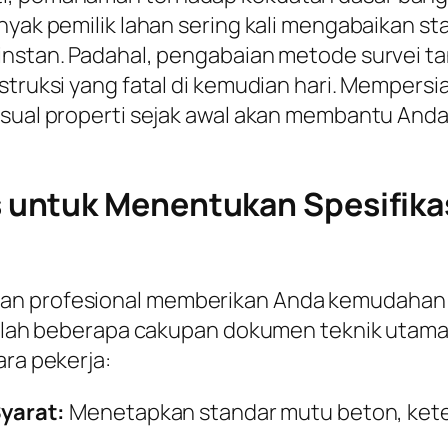
anyak pemilik lahan sering kali mengabaikan 
 instan. Padahal, pengabaian metode survei t
nstruksi yang fatal di kemudian hari. Mempers
isual properti sejak awal akan membantu And
untuk Menentukan Spesifikas
gan profesional memberikan Anda kemudahan
adalah beberapa cakupan dokumen teknik utama 
ara pekerja:
yarat:
Menetapkan standar mutu beton, keteb