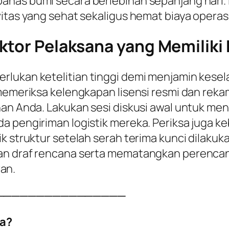
anas bumi secara berlebihan sepanjang hari. 
itas yang sehat sekaligus hemat biaya operasio
ktor Pelaksana yang Memiliki K
rlukan ketelitian tinggi demi menjamin kesel
 memeriksa kelengkapan lisensi resmi dan reka
han Anda. Lakukan sesi diskusi awal untuk me
a pengiriman logistik mereka. Periksa juga k
k struktur setelah serah terima kunci dilakuka
kan draf rencana serta mematangkan perenca
an.
────────────────
a?