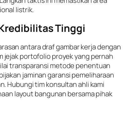
Langkah taktis ini memastikan area
nal listrik.
redibilitas Tinggi
arasan antara draf gambar kerja dengan
m jejak portofolio proyek yang pernah
nilai transparansi metode penentuan
ebijakan jaminan garansi pemeliharaan
n. Hubungi tim konsultan ahli kami
naan layout bangunan bersama pihak