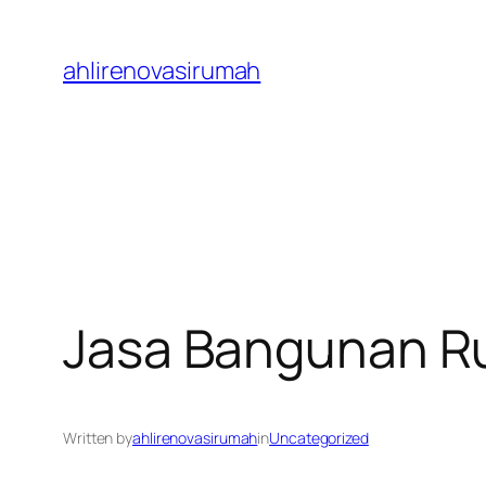
Skip
to
ahlirenovasirumah
content
Jasa Bangunan R
Written by
ahlirenovasirumah
in
Uncategorized