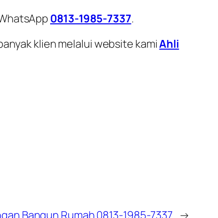
i WhatsApp
0813-1985-7337
.
banyak klien melalui website kami
Ahli
ngan Bangun Rumah 0813-1985-7337
→