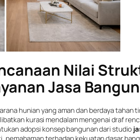
ncanaan Nilai Struk
yanan Jasa Bangu
arana hunian yang aman dan berdaya tahan 
 melibatkan kurasi mendalam mengenai draf ren
ntukan adopsi konsep bangunan dari studio
j
ti, pemahaman terhadap kekuatan dasar bangu