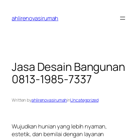
Skip
to
ahlirenovasirumah
content
Jasa Desain Bangunan
0813-1985-7337
Written by
ahlirenovasirumah
in
Uncategorized
Wujudkan hunian yang lebih nyaman,
estetik, dan bernilai dengan layanan