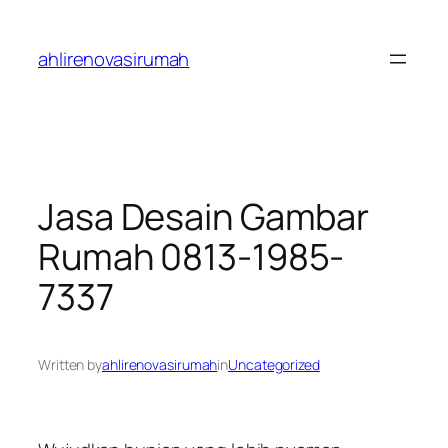
Skip
to
ahlirenovasirumah
content
Jasa Desain Gambar
Rumah 0813-1985-
7337
Written by
ahlirenovasirumah
in
Uncategorized