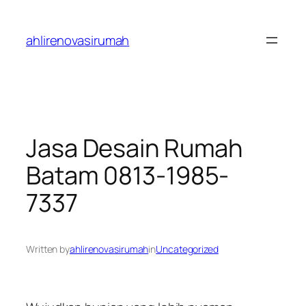
Skip
to
ahlirenovasirumah
content
Jasa Desain Rumah
Batam 0813-1985-
7337
Written by
ahlirenovasirumah
in
Uncategorized