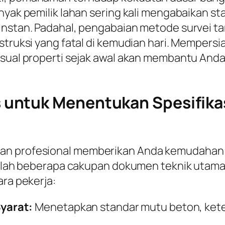
anyak pemilik lahan sering kali mengabaikan 
 instan. Padahal, pengabaian metode survei t
nstruksi yang fatal di kemudian hari. Mempers
isual properti sejak awal akan membantu And
untuk Menentukan Spesifikas
gan profesional memberikan Anda kemudahan
adalah beberapa cakupan dokumen teknik utama 
ara pekerja:
yarat:
Menetapkan standar mutu beton, keteb