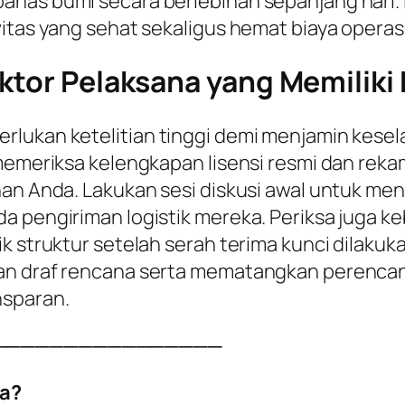
anas bumi secara berlebihan sepanjang hari. 
itas yang sehat sekaligus hemat biaya operasio
ktor Pelaksana yang Memiliki K
rlukan ketelitian tinggi demi menjamin kesel
 memeriksa kelengkapan lisensi resmi dan reka
han Anda. Lakukan sesi diskusi awal untuk me
a pengiriman logistik mereka. Periksa juga k
k struktur setelah serah terima kunci dilakuka
kan draf rencana serta mematangkan perenca
nsparan.
────────────────
a?