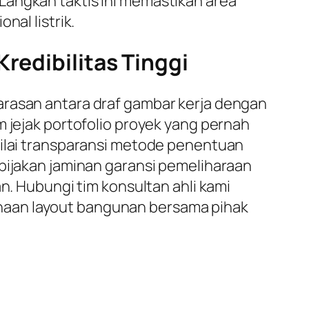
Langkah taktis ini memastikan area
nal listrik.
redibilitas Tinggi
arasan antara draf gambar kerja dengan
m jejak portofolio proyek yang pernah
nilai transparansi metode penentuan
ebijakan jaminan garansi pemeliharaan
n. Hubungi tim konsultan ahli kami
naan layout bangunan bersama pihak