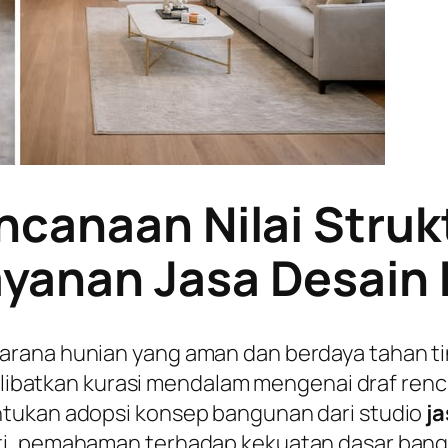
ncanaan Nilai Struk
yanan Jasa Desain
arana hunian yang aman dan berdaya tahan 
 melibatkan kurasi mendalam mengenai draf ren
ntukan adopsi konsep bangunan dari studio
j
ti, pemahaman terhadap kekuatan dasar bangu