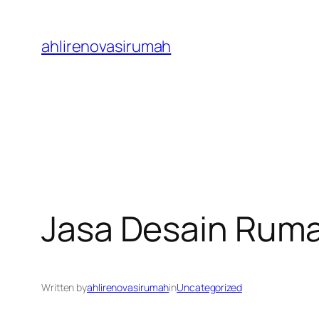
Skip
to
ahlirenovasirumah
content
Jasa Desain Rum
Written by
ahlirenovasirumah
in
Uncategorized