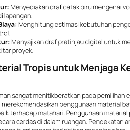
ur:
Menyediakan draf cetak biru mengenai v
i lapangan.
iaya:
Menghitung estimasi kebutuhan pengel
rol.
tur:
Menyajikan draf pratinjau digital untuk 
itar proyek.
rial Tropis untuk Menjaga K
aman sangat menitikberatkan pada pemilihan 
nya merekomendasikan penggunaan material ba
aik terhadap matahari. Penggunaan material p
cara cerdas di dalam ruangan. Pendekatan arsi