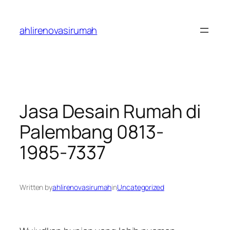
Skip
to
ahlirenovasirumah
content
Jasa Desain Rumah di
Palembang 0813-
1985-7337
Written by
ahlirenovasirumah
in
Uncategorized