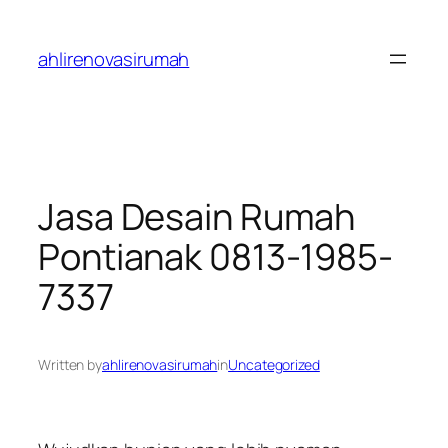
Skip
to
ahlirenovasirumah
content
Jasa Desain Rumah
Pontianak 0813-1985-
7337
Written by
ahlirenovasirumah
in
Uncategorized