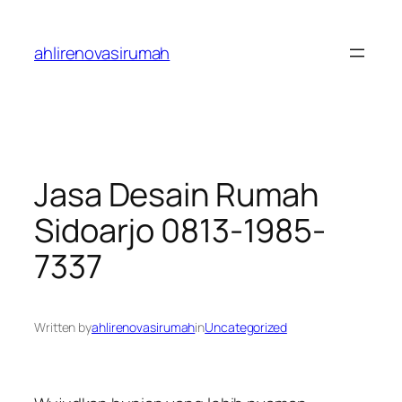
Skip
to
ahlirenovasirumah
content
Jasa Desain Rumah
Sidoarjo 0813-1985-
7337
Written by
ahlirenovasirumah
in
Uncategorized