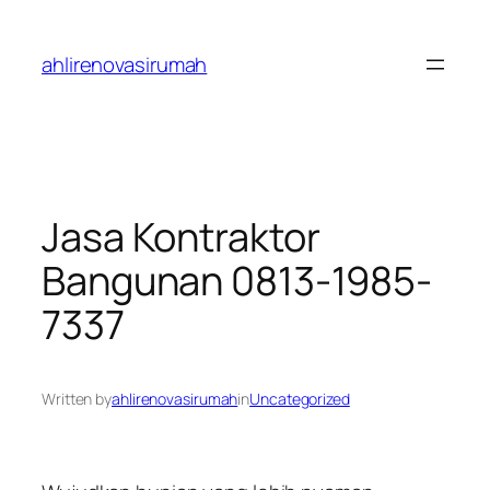
Skip
to
ahlirenovasirumah
content
Jasa Kontraktor
Bangunan 0813-1985-
7337
Written by
ahlirenovasirumah
in
Uncategorized