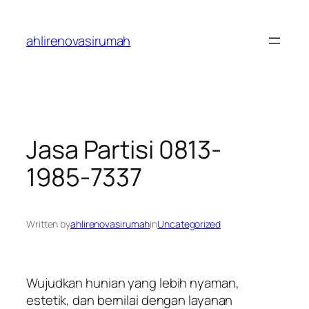
Skip
to
ahlirenovasirumah
content
Jasa Partisi 0813-
1985-7337
Written by
ahlirenovasirumah
in
Uncategorized
Wujudkan hunian yang lebih nyaman,
estetik, dan bernilai dengan layanan