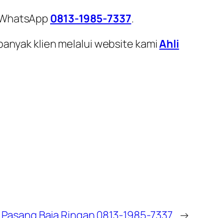
i WhatsApp
0813-1985-7337
.
banyak klien melalui website kami
Ahli
 Pasang Baja Ringan 0813-1985-7337
→