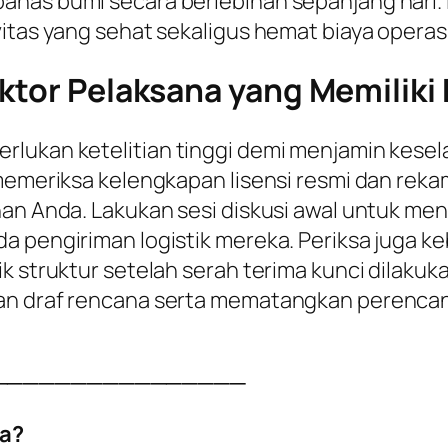
anas bumi secara berlebihan sepanjang hari. 
itas yang sehat sekaligus hemat biaya operasio
ktor Pelaksana yang Memiliki K
rlukan ketelitian tinggi demi menjamin kesel
 memeriksa kelengkapan lisensi resmi dan reka
han Anda. Lakukan sesi diskusi awal untuk me
a pengiriman logistik mereka. Periksa juga k
k struktur setelah serah terima kunci dilakuka
kan draf rencana serta mematangkan perenca
────────────────
a?