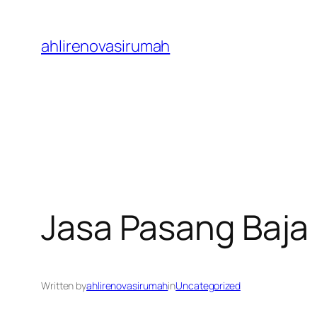
Skip
to
ahlirenovasirumah
content
Jasa Pasang Baja
Written by
ahlirenovasirumah
in
Uncategorized