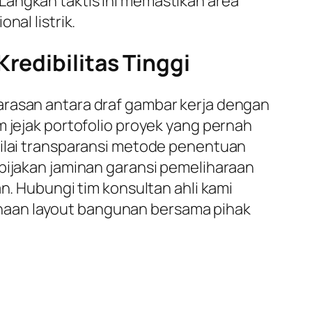
Langkah taktis ini memastikan area
nal listrik.
redibilitas Tinggi
arasan antara draf gambar kerja dengan
m jejak portofolio proyek yang pernah
nilai transparansi metode penentuan
ebijakan jaminan garansi pemeliharaan
n. Hubungi tim konsultan ahli kami
naan layout bangunan bersama pihak