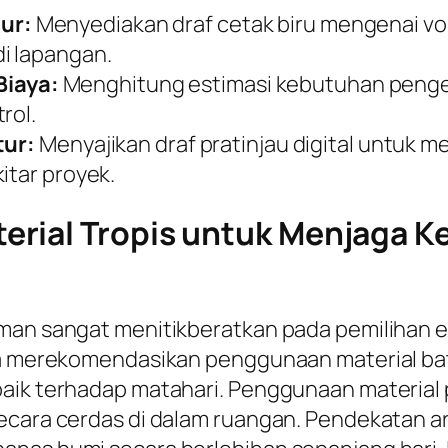
ur:
Menyediakan draf cetak biru mengenai v
i lapangan.
iaya:
Menghitung estimasi kebutuhan pengel
rol.
tur:
Menyajikan draf pratinjau digital untuk 
itar proyek.
rial Tropis untuk Menjaga K
aman sangat menitikberatkan pada pemilihan 
nya merekomendasikan penggunaan material ba
aik terhadap matahari. Penggunaan material p
cara cerdas di dalam ruangan. Pendekatan arsi