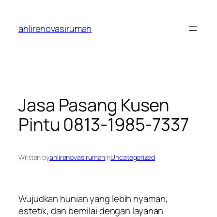
Skip
to
ahlirenovasirumah
content
Jasa Pasang Kusen
Pintu 0813-1985-7337
Written by
ahlirenovasirumah
in
Uncategorized
Wujudkan hunian yang lebih nyaman,
estetik, dan bernilai dengan layanan