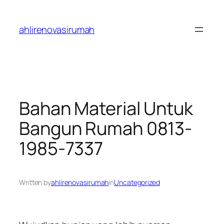
Skip
to
ahlirenovasirumah
content
Bahan Material Untuk
Bangun Rumah 0813-
1985-7337
Written by
ahlirenovasirumah
in
Uncategorized