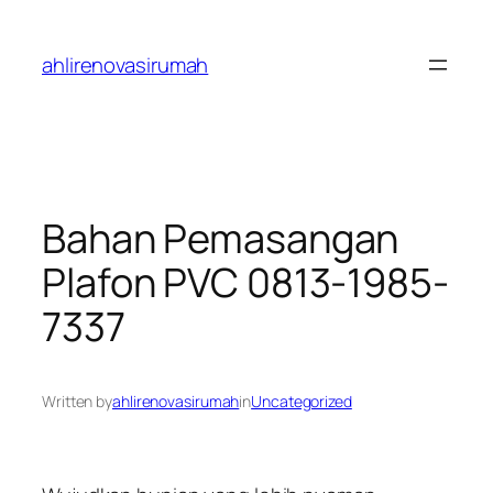
Skip
to
ahlirenovasirumah
content
Bahan Pemasangan
Plafon PVC 0813-1985-
7337
Written by
ahlirenovasirumah
in
Uncategorized