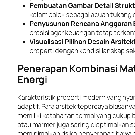
Pembuatan Gambar Detail Strukt
kolom balok sebagai acuan tukang d
Penyusunan Rencana Anggaran B
presisi agar keuangan tetap terkont
Visualisasi Pilihan Desain Arsitek
properti dengan kondisi lanskap sek
Penerapan Kombinasi Mate
Energi
Karakteristik properti modern yang ny
adaptif. Para arsitek tepercaya biasa
memiliki ketahanan termal yang cukup b
atau marmer juga sering dioptimalkan se
meminimalkan risiko penyerapan hawa p