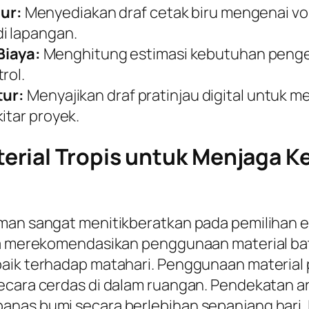
ur:
Menyediakan draf cetak biru mengenai v
i lapangan.
iaya:
Menghitung estimasi kebutuhan pengel
rol.
tur:
Menyajikan draf pratinjau digital untuk 
itar proyek.
rial Tropis untuk Menjaga K
aman sangat menitikberatkan pada pemilihan 
nya merekomendasikan penggunaan material ba
aik terhadap matahari. Penggunaan material p
cara cerdas di dalam ruangan. Pendekatan arsi
anas bumi secara berlebihan sepanjang hari. 