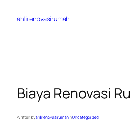
Skip
to
ahlirenovasirumah
content
Biaya Renovasi R
Written by
ahlirenovasirumah
in
Uncategorized