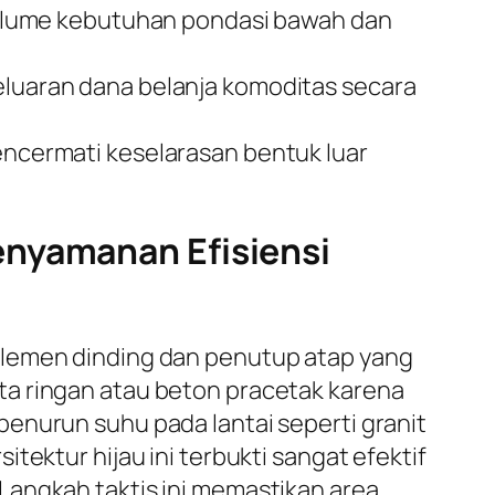
olume kebutuhan pondasi bawah dan
uaran dana belanja komoditas secara
mencermati keselarasan bentuk luar
enyamanan Efisiensi
elemen dinding dan penutup atap yang
ta ringan atau beton pracetak karena
enurun suhu pada lantai seperti granit
tektur hijau ini terbukti sangat efektif
Langkah taktis ini memastikan area