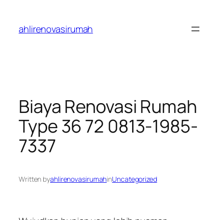
Skip
to
ahlirenovasirumah
content
Biaya Renovasi Rumah
Type 36 72 0813-1985-
7337
Written by
ahlirenovasirumah
in
Uncategorized