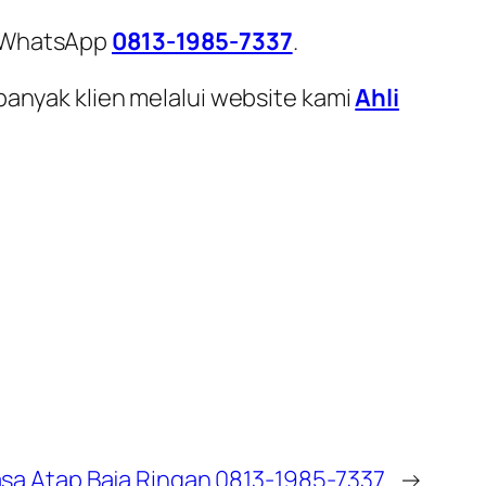
i WhatsApp
0813-1985-7337
.
banyak klien melalui website kami
Ahli
asa Atap Baja Ringan 0813-1985-7337
→