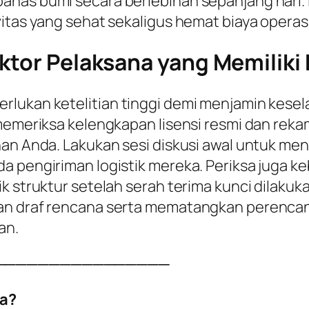
anas bumi secara berlebihan sepanjang hari. 
itas yang sehat sekaligus hemat biaya operasio
ktor Pelaksana yang Memiliki K
rlukan ketelitian tinggi demi menjamin kesel
 memeriksa kelengkapan lisensi resmi dan reka
han Anda. Lakukan sesi diskusi awal untuk me
a pengiriman logistik mereka. Periksa juga k
k struktur setelah serah terima kunci dilakuka
kan draf rencana serta mematangkan perenca
an.
────────────────
a?