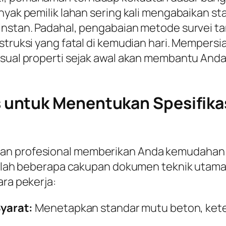
anyak pemilik lahan sering kali mengabaikan 
 instan. Padahal, pengabaian metode survei t
nstruksi yang fatal di kemudian hari. Mempers
isual properti sejak awal akan membantu And
untuk Menentukan Spesifikas
gan profesional memberikan Anda kemudahan
adalah beberapa cakupan dokumen teknik utama 
ara pekerja:
yarat:
Menetapkan standar mutu beton, keteb