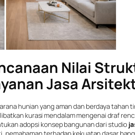
ncanaan Nilai Struk
anan Jasa Arsitek
arana hunian yang aman dan berdaya tahan 
 melibatkan kurasi mendalam mengenai draf ren
ntukan adopsi konsep bangunan dari studio
ja
ti, pemahaman terhadap kekuatan dasar bangu