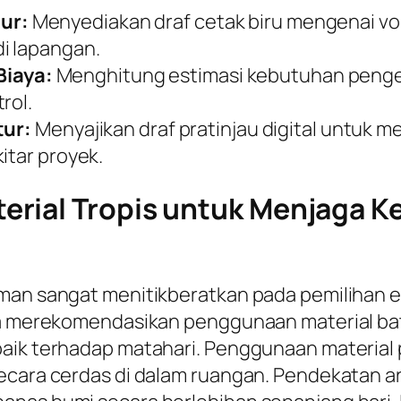
ur:
Menyediakan draf cetak biru mengenai v
i lapangan.
iaya:
Menghitung estimasi kebutuhan pengel
rol.
tur:
Menyajikan draf pratinjau digital untuk 
itar proyek.
rial Tropis untuk Menjaga K
aman sangat menitikberatkan pada pemilihan 
nya merekomendasikan penggunaan material ba
aik terhadap matahari. Penggunaan material p
cara cerdas di dalam ruangan. Pendekatan arsi