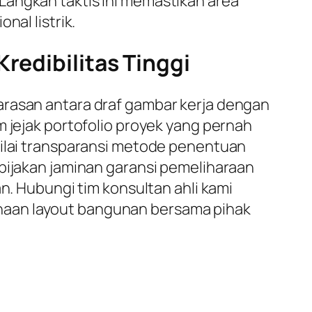
Langkah taktis ini memastikan area
nal listrik.
redibilitas Tinggi
arasan antara draf gambar kerja dengan
m jejak portofolio proyek yang pernah
nilai transparansi metode penentuan
ebijakan jaminan garansi pemeliharaan
n. Hubungi tim konsultan ahli kami
naan layout bangunan bersama pihak