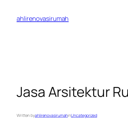
Skip
to
ahlirenovasirumah
content
Jasa Arsitektur 
Written by
ahlirenovasirumah
in
Uncategorized