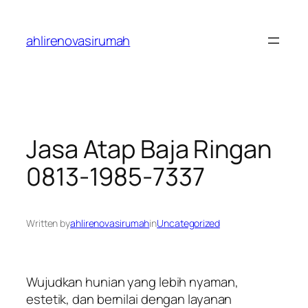
Skip
to
ahlirenovasirumah
content
Jasa Atap Baja Ringan
0813-1985-7337
Written by
ahlirenovasirumah
in
Uncategorized
Wujudkan hunian yang lebih nyaman,
estetik, dan bernilai dengan layanan