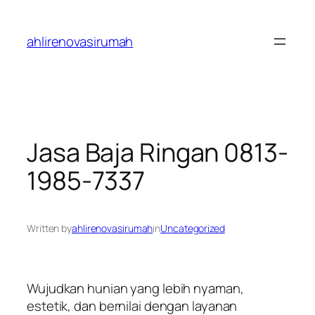
Skip
to
ahlirenovasirumah
content
Jasa Baja Ringan 0813-
1985-7337
Written by
ahlirenovasirumah
in
Uncategorized
Wujudkan hunian yang lebih nyaman,
estetik, dan bernilai dengan layanan